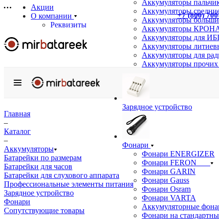
Аккумуляторы пальчи
Акции
Аккумуляторы средние
+7 (800) 700
О компании
Аккумуляторы больши
Реквизиты
Аккумуляторы КРОНА
Сертификаты
Аккумуляторы для ИБ
Отзывы
Аккумуляторы литиев
Статьи
Аккумуляторы для ра
Новости
Аккумуляторы прочих
Бренды
Услуги
Аккумуляторные сборки на заказ
Подбор аналогов
Зарядное устройство
Информация
Главная
Доставка
–
Оплата
Каталог
Гарантия
–
Фонари
Возврат товара
Аккумуляторы
Фонари ENERGIZER
Оптовым покупателям
Батарейки по размерам
Фонари FERON
Вопрос-ответ
Батарейки для часов
Фонари GARIN
Батарейки для слухового аппарата
Контакты
Фонари Gauss
Профессиональные элементы питания
Фонари Osram
Зарядное устройство
Фонари VARTA
Фонари
Аккумуляторные фона
Сопутствующие товары
Фонари на стандартны