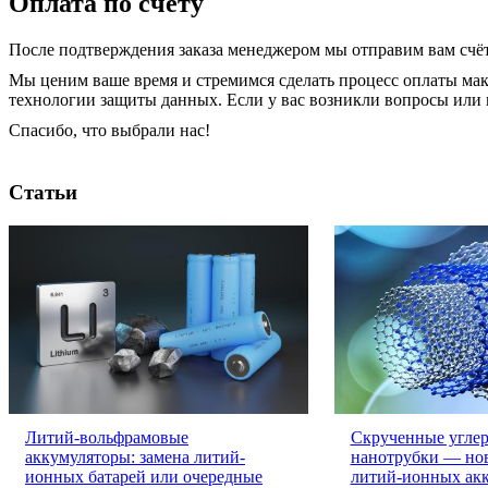
Оплата по счёту
После подтверждения заказа менеджером мы отправим вам счёт
Мы ценим ваше время и стремимся сделать процесс оплаты ма
технологии защиты данных. Если у вас возникли вопросы или 
Спасибо, что выбрали нас!
Статьи
Литий-вольфрамовые
Скрученные угле
аккумуляторы: замена литий-
нанотрубки — нов
ионных батарей или очередные
литий-ионных ак