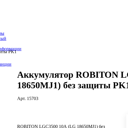
ры
ный
информации
щиты PK1
танции
Аккумулятор ROBITON L
18650MJ1) без защиты PK
Арт.
15703
ROBITON LGC3500 10A (LG 18650MJ1) без