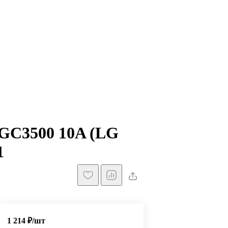
GC3500 10A (LG
1
1 214 ₽/
шт