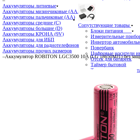
–
Аккумуляторы литиевые
Аккумуляторы мизинчиковые (ААА)
Аккумуляторы пальчиковые (АА)
Аккумуляторы средние (С)
Сопутствующие товары
Аккумуляторы большие (D)
Блоки питания
Аккумуляторы КРОНА (9V)
Измерительные прибо
Аккумуляторы для ИБП
Инвертор автомобиль
Аккумуляторы для радиотелефонов
Повербанк
Аккумуляторы прочих размеров
Цифровые носители 
–
Аккумулятор ROBITON LGC3500 10A (LG 18650MJ1) без за
Отсек для батареек
Таймер бытовой
Термометры и метеос