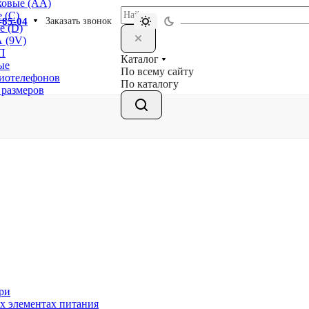
ковые (АА)
 (С)
-85-04
Заказать звонок
е (D)
 (9V)
П
Каталог
ые
По всему сайту
диотелефонов
По каталогу
 размеров
ри
х элементах питания