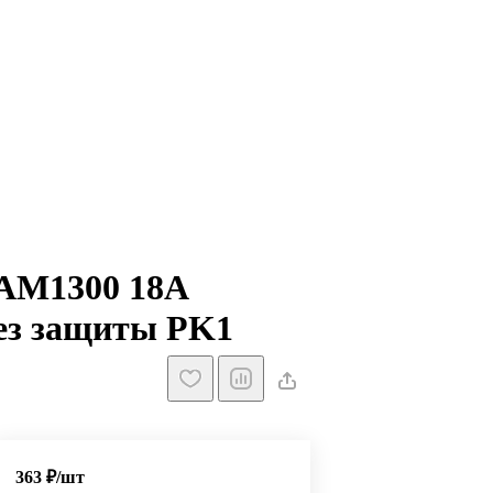
AM1300 18А
без защиты PK1
363 ₽/
шт