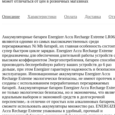
может отличаться от цен в розничных магазинах
Описание
Характеристики
Оплата
Доставка
От
Аккумуляторные батареи Energizer Accu Recharge Extreme LR0
являются одними из самых высококачественных среди
перезаряжаемых Ni Mh батарей, их главная особенность состои
супер быстром цикле зарядки. Energizer Accu Recharge Extreme
предназначены для обеспечения длительной работы устройств 
высоким коэффициентом Энергопотребления, батареи способ
производить бесперебойную работу ваших устройств до 6 раз
дольше, при этом Energizer гарантируя надежность и безопасно
эксплуатации. Инновационные аккумуляторы Energizer Accu
Recharge Extreme экологически безопасны, не имеют протечек 
созданы с использованием переработанных перезаряжаемых
батарей. Аккумуляторные батареи Energizer Accu Recharge Extr
не только экологически безопасны, но и экономичны, что являе
идеальным выбором и экономией средств в долгосрочной
перспективе,- в отличии от простых или алкалиновых батареек
сможете использовать аккумуляторы множество раз. ENERGI
Accu Recharge Extreme упакованы в удобный, прочный и