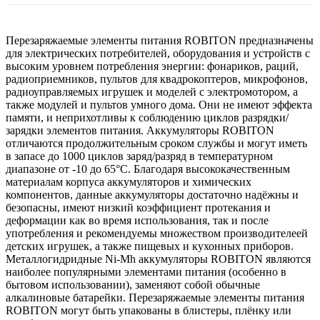
Перезаряжаемые элементы питания ROBITON предназначены
для электрических потребителей, оборудования и устройств с
высоким уровнем потребления энергии: фонариков, раций,
радиоприемников, пультов для квадрокоптеров, микрофонов,
радиоуправляемых игрушек и моделей с электромотором, а
также модулей и пультов умного дома. Они не имеют эффекта
памяти, и неприхотливы к соблюдению циклов разрядки/
зарядки элементов питания. Аккумуляторы ROBITON
отличаются продолжительным сроком службы и могут иметь
в запасе до 1000 циклов заряд/разряд в температурном
диапазоне от -10 до 65°С. Благодаря высококачественным
материалам корпуса аккумуляторов и химических
компонентов, данные аккумуляторы достаточно надёжны и
безопасны, имеют низкий коэффициент протекания и
деформации как во время использования, так и после
употребления и рекомендуемы множеством производителеей
детских игрушек, а также пищевых и кухонных приборов.
Металлогидридные Ni-Mh аккумуляторы ROBITON являются
наиболее популярными элементами питания (особенно в
бытовом использовании), заменяют собой обычные
алкалиновые батарейки. Перезаряжаемые элементы питания
ROBITON могут быть упакованы в блистеры, плёнку или