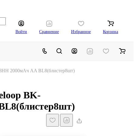
Войти
Сравнение
Избранное
Корзина
/8HH 2000мАч AA BL8(блистер8шт)
eloop BK-
BL8(блистер8шт)