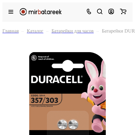
Главная
–
Каталог
–
Батарейки для часов
–
Батарейки DUR