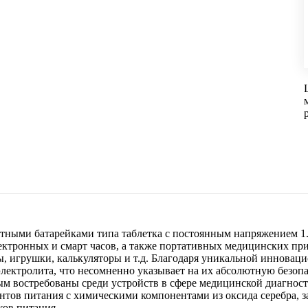
тными батарейками типа таблетка с постоянным напряжением 1
лектронных и смарт часов, а также портативных медицинских пр
, игрушки, калькуляторы и т.д. Благодаря уникальной инновац
лектролита, что несомненно указывает на их абсолютную безопа
ым востребованы среди устройств в сфере медицинской диагност
нтов питания с химическими компонентами из оксида серебра, за
ков питания.