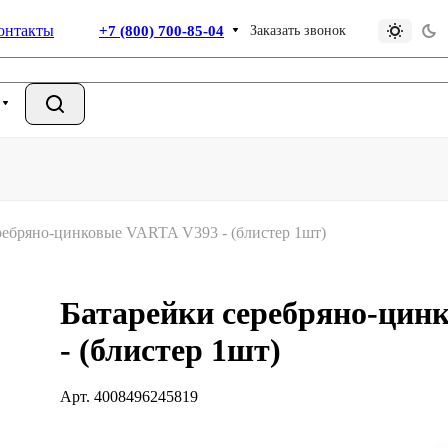
онтакты
+7 (800) 700-85-04
Заказать звонок
ребряно-цинковые VARTA V393 - (блистер 1шт)
Батарейки серебряно-цин
- (блистер 1шт)
Арт.
4008496245819