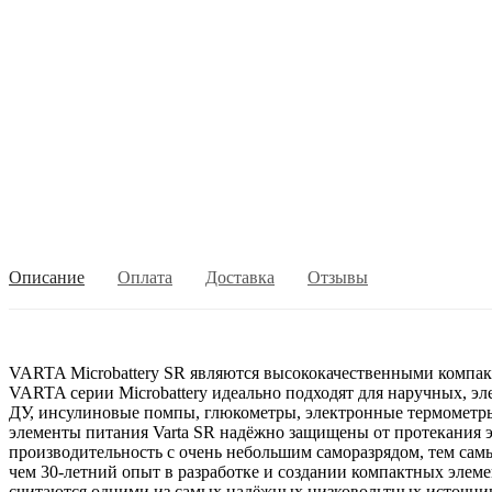
Описание
Оплата
Доставка
Отзывы
VARTA Microbattery SR являются высококачественными компак
VARTA серии Microbattery идеально подходят для наручных, э
ДУ, инсулиновые помпы, глюкометры, электронные термометры
элементы питания Varta SR надёжно защищены от протекания э
производительность с очень небольшим саморазрядом, тем сам
чем 30-летний опыт в разработке и создании компактных элеме
считаются одними из самых надёжных низковольтных источни