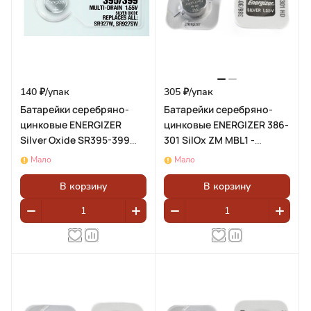
140 ₽/
упак
305 ₽/
упак
Батарейки серебряно-
Батарейки серебряно-
цинковые ENERGIZER
цинковые ENERGIZER 386-
Silver Oxide SR395-399
301 SilOx ZM MBL1 -
BL1 - (блистер 1шт)
(блистер 1шт)
Мало
Мало
В корзину
В корзину