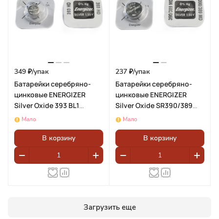
349 ₽/
упак
237 ₽/
упак
Батарейки серебряно-
Батарейки серебряно-
цинковые ENERGIZER
цинковые ENERGIZER
Silver Oxide 393 BL1
Silver Oxide SR390/389
(блистер 1шт)
BL1 (блистер 1шт)
Мало
Мало
В корзину
В корзину
Загрузить еще