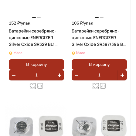
152 ₽/
упак
106 ₽/
упак
Батарейки серебряно-
Батарейки серебряно-
цинковые ENERGIZER
цинковые ENERGIZER
Silver Oxide SR329 BL1
Silver Oxide SR397/396 BL1
(блистер 1шт)
- (блистер 1шт)
Мало
Мало
В корзину
В корзину