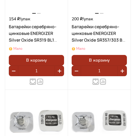
154 ₽/
упак
200 ₽/
упак
Батарейки серебряно-
Батарейки серебряно-
цинковые ENERGIZER
цинковые ENERGIZER
Silver Oxide SR319 BL1
Silver Oxide SR357/303 BL1
(блистер 1шт)
- (блистер 1шт)
Мало
Мало
В корзину
В корзину