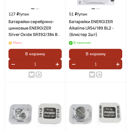
127 ₽/
упак
51 ₽/
упак
Батарейки серебряно-
Батарейки ENERGIZER
цинковые ENERGIZER
Alkaline LR54/189 BL2 -
Silver Oxide SR392/384 BL1
(блистер 2шт)
(блистер 1шт)
Мало
В наличии
В корзину
В корзину