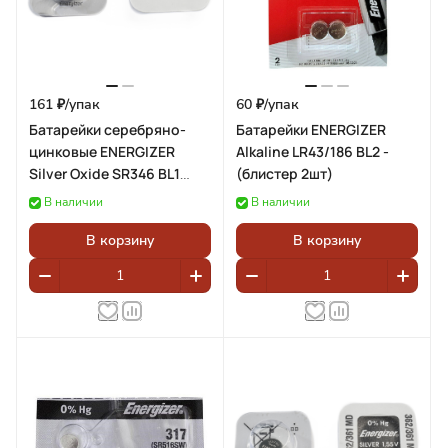
161 ₽/
упак
60 ₽/
упак
Батарейки серебряно-
Батарейки ENERGIZER
цинковые ENERGIZER
Alkaline LR43/186 BL2 -
Silver Oxide SR346 BL1
(блистер 2шт)
(блистер 1шт)
В наличии
В наличии
В корзину
В корзину