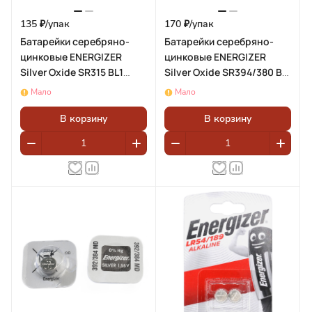
135 ₽/
упак
170 ₽/
упак
Батарейки серебряно-
Батарейки серебряно-
цинковые ENERGIZER
цинковые ENERGIZER
Silver Oxide SR315 BL1
Silver Oxide SR394/380 BL1
(блистер 1шт)
(блистер 1шт)
Мало
Мало
В корзину
В корзину