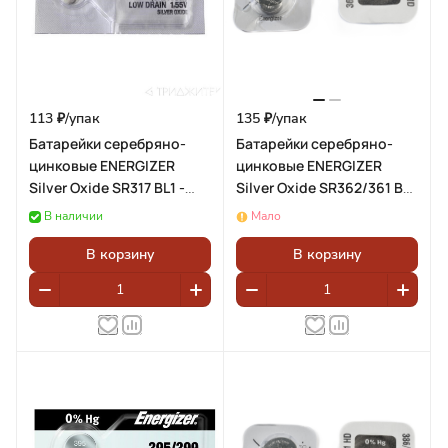
113 ₽/
упак
135 ₽/
упак
Батарейки серебряно-
Батарейки серебряно-
цинковые ENERGIZER
цинковые ENERGIZER
Silver Oxide SR317 BL1 -
Silver Oxide SR362/361 BL1
(блистер 1шт)
- (блистер 1шт)
В наличии
Мало
В корзину
В корзину