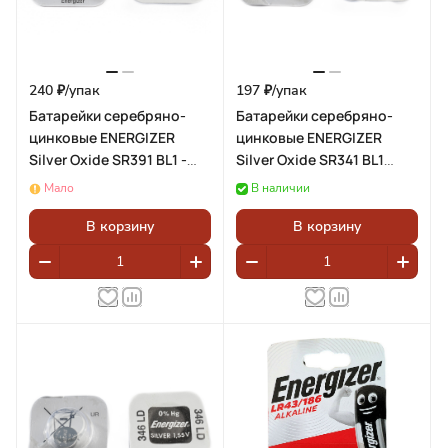
240 ₽/
упак
197 ₽/
упак
Батарейки серебряно-
Батарейки серебряно-
цинковые ENERGIZER
цинковые ENERGIZER
Silver Oxide SR391 BL1 -
Silver Oxide SR341 BL1
(блистер 1шт)
(блистер 1шт)
Мало
В наличии
В корзину
В корзину