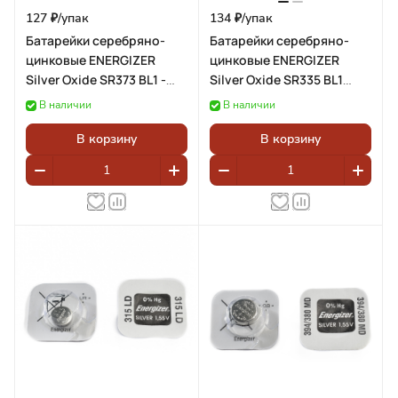
127 ₽/
упак
134 ₽/
упак
Батарейки серебряно-
Батарейки серебряно-
цинковые ENERGIZER
цинковые ENERGIZER
Silver Oxide SR373 BL1 -
Silver Oxide SR335 BL1
(блистер 1шт)
(блистер 1шт)
В наличии
В наличии
В корзину
В корзину