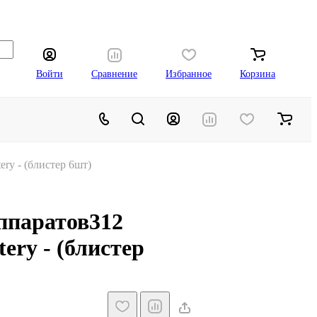
Войти
Сравнение
Избранное
Корзина
ery - (блистер 6шт)
ппаратов312
ery - (блистер