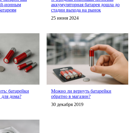
ий-ионным
аккумуляторная батарея дошла до
атареям
стадии выхода на рынок
25 июня 2024
ить: батарейки
Можно ли вернуть батарейки
 для дома?
обратно в магазин?
30 декабря 2019