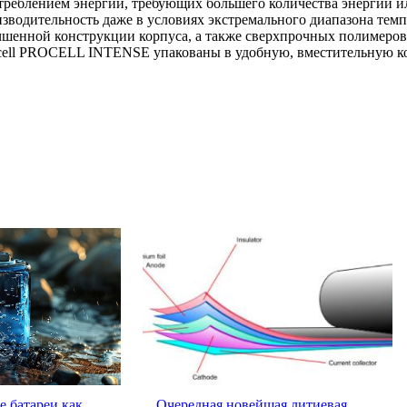
отреблением энергии, требующих большего количества энергии
одительность даже в условиях экстремального диапазона темпера
енной конструкции корпуса, а также сверхпрочных полимеров 
racell PROCELL INTENSE упакованы в удобную, вместительную 
 батареи как
Очередная новейшая литиевая