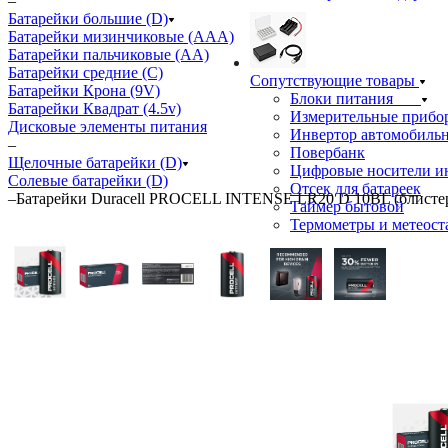
–
Батарейки большие (D)
Батарейки мизинчиковые (ААА)
Батарейки пальчиковые (АА)
Батарейки средние (С)
Сопутствующие товары
Батарейки Крона (9V)
Блоки питания
Батарейки Квадрат (4.5v)
Измерительные прибо
Дисковые элементы питания
Инвертор автомобиль
–
Повербанк
Щелочные батарейки (D)
Цифровые носители 
Солевые батарейки (D)
Отсек для батареек
–
Батарейки Duracell PROCELL INTENSE LR20 D 10BL (блисте
Таймер бытовой
Термометры и метеос