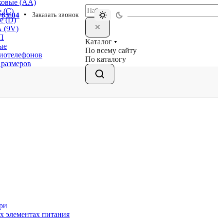
ковые (АА)
 (С)
-85-04
Заказать звонок
е (D)
 (9V)
П
Каталог
ые
По всему сайту
диотелефонов
По каталогу
 размеров
ри
х элементах питания