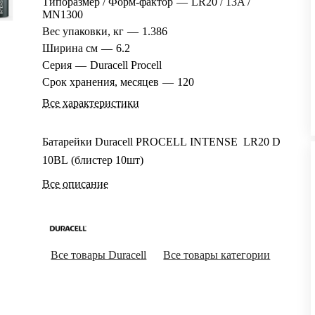
Типоразмер / Форм-фактор
—
LR20 / 13A /
MN1300
Вес упаковки, кг
—
1.386
Ширина см
—
6.2
Серия
—
Duracell Procell
Срок хранения, месяцев
—
120
Все характеристики
Батарейки Duracell PROCELL INTENSE LR20 D
10BL (блистер 10шт)
Все описание
Все товары Duracell
Все товары категории