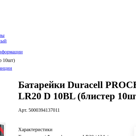
ры
ный
информации
р 10шт)
танции
Батарейки Duracell PRO
LR20 D 10BL (блистер 10ш
Арт.
5000394137011
Характеристики