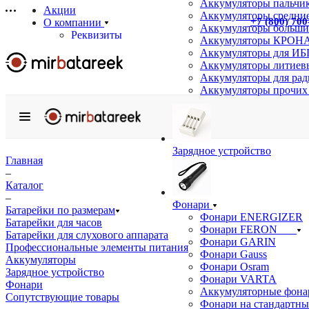
Аккумуляторы пальчи
Акции
Аккумуляторы средние
+7 (800) 700
О компании
Аккумуляторы больши
Реквизиты
Аккумуляторы КРОНА
Сертификаты
Аккумуляторы для ИБ
Отзывы
Аккумуляторы литиев
Статьи
Аккумуляторы для ра
Новости
Аккумуляторы прочих
Бренды
Услуги
Аккумуляторные сборки на заказ
Подбор аналогов
Зарядное устройство
Информация
Главная
Доставка
–
Оплата
Каталог
Гарантия
–
Фонари
Возврат товара
Батарейки по размерам
Фонари ENERGIZER
Оптовым покупателям
Батарейки для часов
Фонари FERON
Вопрос-ответ
Батарейки для слухового аппарата
Фонари GARIN
Профессиональные элементы питания
Контакты
Фонари Gauss
Аккумуляторы
Фонари Osram
Зарядное устройство
Фонари VARTA
Фонари
Аккумуляторные фона
Сопутствующие товары
Фонари на стандартны