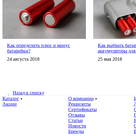
Как определить плюс и минус
Как выбрать бата
батарейки?
аккумуляторы для
24 августа 2018
25 мая 2018
Назад к списку
Каталог
О компании
Акции
Реквизиты
Сертификаты
Отзывы
Статьи
Новости
Бренды