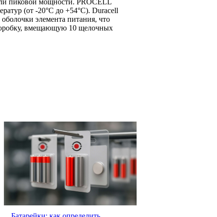
 или пиковой мощности. PROCELL
тур (от -20°С до +54°С). Duracell
оболочки элемента питания, что
коробку, вмещающую 10 щелочных
Батарейки: как определить