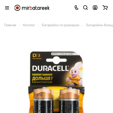
–
–
–
Главная
Каталог
Батарейки по размерам
Батарейки больш