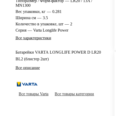
Типоразмер / Форм-фактор
—
LR20 / 13A /
MN1300
Вес упаковки, кг
—
0.281
Ширина см
—
3.5
Количество в упаковке, шт
—
2
Серия
—
Varta Longlife Power
Все характеристики
Батарейки VARTA LONGLIFE POWER D LR20
BL2 (блистер 2шт)
Все описание
Все товары Varta
Все товары категории