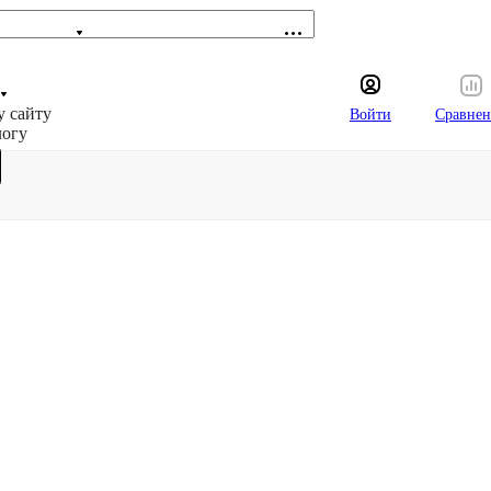
у сайту
Войти
Сравнен
логу