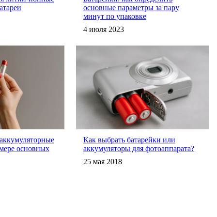
атареи
основные параметры за пару
минут по упаковке
4 июля 2023
 аккумуляторные
Как выбрать батарейки или
имере основных
аккумуляторы для фотоаппарата?
25 мая 2018