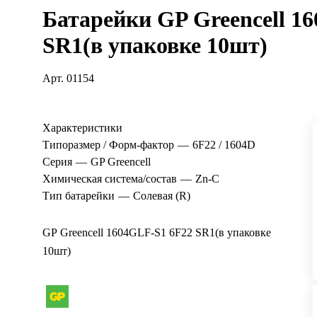
Батарейки GP Greencell 1
SR1(в упаковке 10шт)
Арт.
01154
Характеристики
Типоразмер / Форм-фактор
—
6F22 / 1604D
Серия
—
GP Greencell
Химическая система/состав
—
Zn-C
Тип батарейки
—
Солевая (R)
GP Greencell 1604GLF-S1 6F22 SR1(в упаковке
10шт)