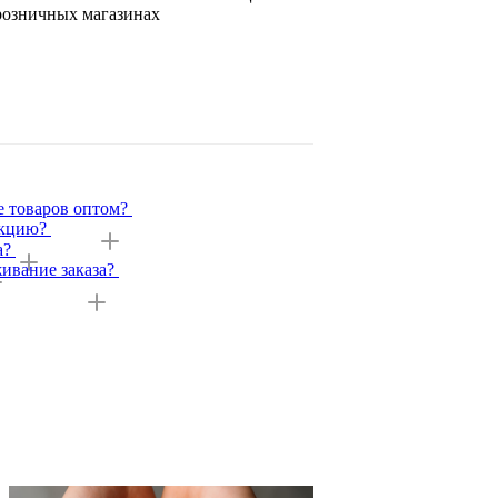
розничных магазинах
е товаров оптом?
укцию?
а?
ивание заказа?