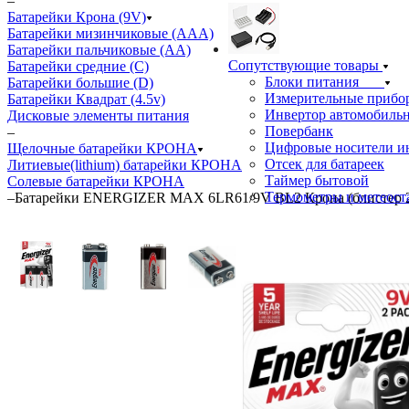
–
Батарейки Крона (9V)
Батарейки мизинчиковые (ААА)
Батарейки пальчиковые (АА)
Сопутствующие товары
Батарейки средние (С)
Блоки питания
Батарейки большие (D)
Измерительные прибо
Батарейки Квадрат (4.5v)
Инвертор автомобиль
Дисковые элементы питания
Повербанк
–
Цифровые носители 
Щелочные батарейки КРОНА
Отсек для батареек
Литиевые(lithium) батарейки КРОНА
Таймер бытовой
Солевые батарейки КРОНА
Термометры и метеос
–
Батарейки ENERGIZER MAX 6LR61/9V BL2 Крона (блистер 