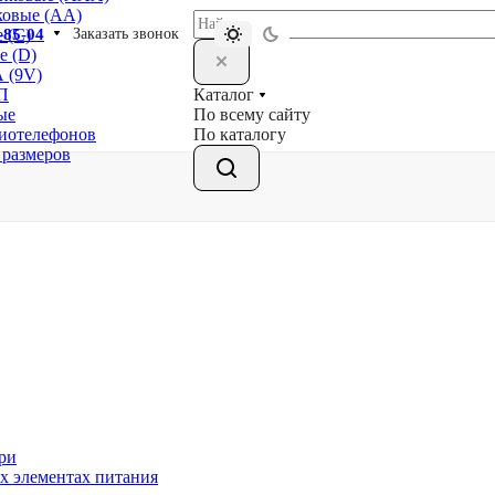
ковые (АА)
-85-04
Заказать звонок
 (С)
е (D)
 (9V)
Каталог
П
По всему сайту
ые
По каталогу
диотелефонов
 размеров
ри
х элементах питания