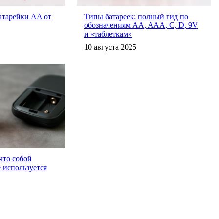
атарейки AA от
Типы батареек: полный гид по
обозначениям AA, AAA, C, D, 9V
и «таблеткам»
10 августа 2025
что собой
е используется