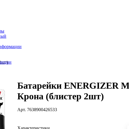
ры
ный
информации
танции
2шт)
Батарейки ENERGIZER M
Крона (блистер 2шт)
Арт.
7638900426533
Характеристики