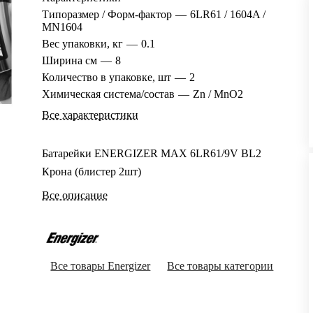
Типоразмер / Форм-фактор
—
6LR61 / 1604A /
MN1604
Вес упаковки, кг
—
0.1
Ширина см
—
8
Количество в упаковке, шт
—
2
Химическая система/состав
—
Zn / MnO2
Все характеристики
Батарейки ENERGIZER MAX 6LR61/9V BL2
Крона (блистер 2шт)
Все описание
Все товары Energizer
Все товары категории