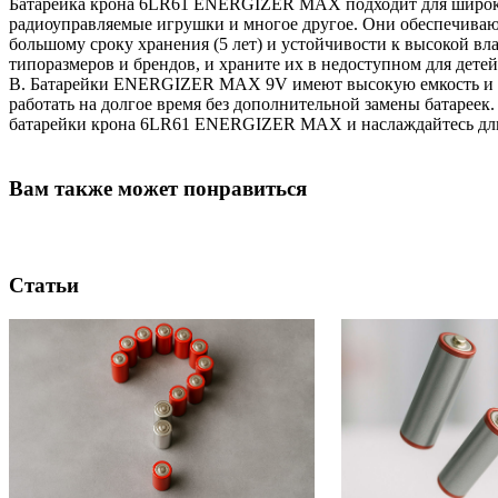
Батарейка крона 6LR61 ENERGIZER MAX подходит для широкого
радиоуправляемые игрушки и многое другое. Они обеспечиваю
большому сроку хранения (5 лет) и устойчивости к высокой вл
типоразмеров и брендов, и храните их в недоступном для детей
В. Батарейки ENERGIZER MAX 9V имеют высокую емкость и мал
работать на долгое время без дополнительной замены батарее
батарейки крона 6LR61 ENERGIZER MAX и наслаждайтесь дли
Вам также может понравиться
Статьи