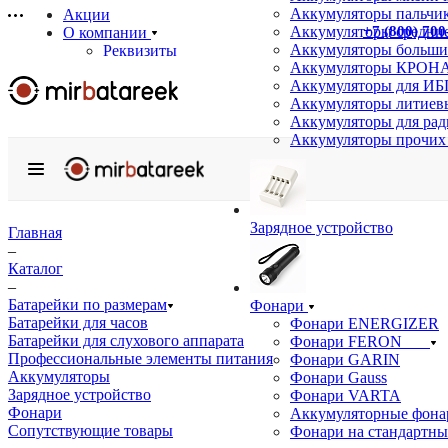
Аккумуляторы пальчи
Акции
+7 (800) 700
Аккумуляторы средние
О компании
Аккумуляторы больши
Реквизиты
Аккумуляторы КРОНА
Сертификаты
Аккумуляторы для ИБ
Отзывы
Аккумуляторы литиев
Статьи
Аккумуляторы для ра
Новости
Аккумуляторы прочих
Бренды
Услуги
Аккумуляторные сборки на заказ
Подбор аналогов
Зарядное устройство
Информация
Главная
Доставка
–
Оплата
Каталог
Гарантия
–
Возврат товара
Батарейки по размерам
Фонари
Оптовым покупателям
Батарейки для часов
Фонари ENERGIZER
Вопрос-ответ
Батарейки для слухового аппарата
Фонари FERON
Профессиональные элементы питания
Фонари GARIN
Контакты
Аккумуляторы
Фонари Gauss
Зарядное устройство
Фонари VARTA
Фонари
Аккумуляторные фона
Сопутствующие товары
Фонари на стандартны