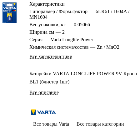
Характеристики
Типоразмер / Форм-фактор
—
6LR61 / 1604A /
MN1604
Вес упаковки, кг
—
0.05066
Ширина см
—
2
Серия
—
Varta Longlife Power
Химическая система/состав
—
Zn / MnO2
Все характеристики
Батарейки VARTA LONGLIFE POWER 9V Крона
BL1 (блистер 1шт)
Все описание
Все товары Varta
Все товары категории