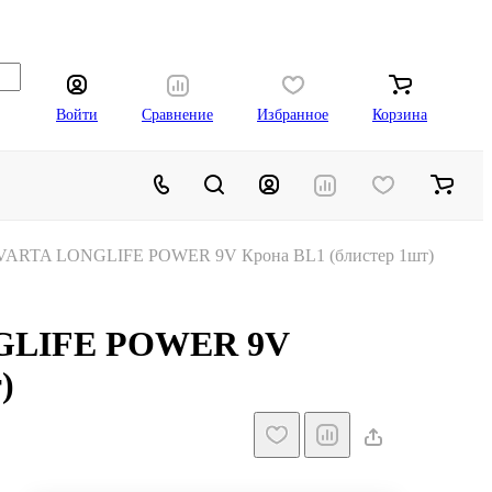
Войти
Сравнение
Избранное
Корзина
 VARTA LONGLIFE POWER 9V Крона BL1 (блистер 1шт)
NGLIFE POWER 9V
)