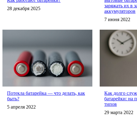
Как работают батарейки?
Бытовые батар
заряжать их в 
28 декабря 2025
аккумуляторов
7 июня 2022
Потекла батарейка — что делать, как
Как долго слу
быть?
батарейки: на 
типов
5 апреля 2022
29 марта 2022