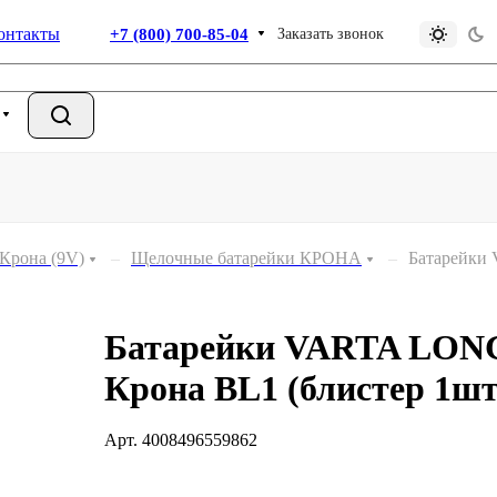
онтакты
+7 (800) 700-85-04
Заказать звонок
Крона (9V)
–
Щелочные батарейки КРОНА
–
Батарейки
Батарейки VARTA LO
Крона BL1 (блистер 1шт
Арт.
4008496559862