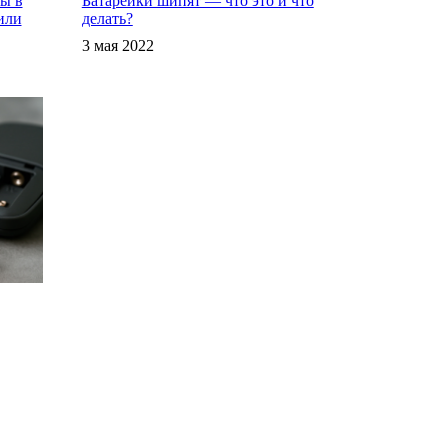
ы в
Батарейки шипят — что это и что
или
делать?
3 мая 2022