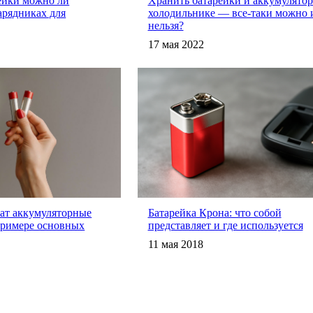
ейки можно ли
Хранить батарейки и аккумулятор
зарядниках для
холодильнике — все-таки можно 
нельзя?
17 мая 2022
жат аккумуляторные
Батарейка Крона: что собой
примере основных
представляет и где используется
11 мая 2018