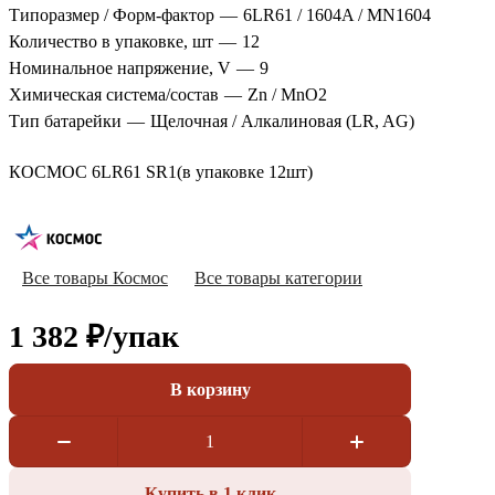
Типоразмер / Форм-фактор
—
6LR61 / 1604A / MN1604
Количество в упаковке, шт
—
12
Номинальное напряжение, V
—
9
Химическая система/состав
—
Zn / MnO2
Тип батарейки
—
Щелочная / Алкалиновая (LR, AG)
КОСМОС 6LR61 SR1(в упаковке 12шт)
Все товары Космос
Все товары категории
1 382 ₽/
упак
В корзину
Купить в 1 клик