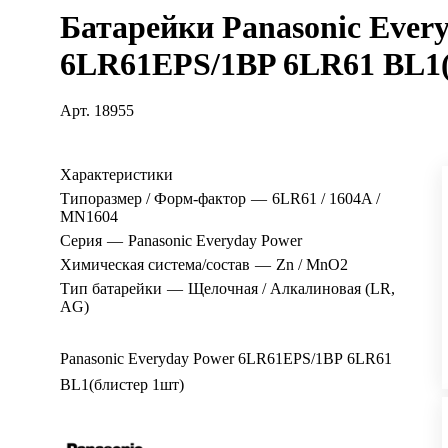
Батарейки Panasonic Ever
6LR61EPS/1BP 6LR61 BL1(
Арт.
18955
Характеристики
Типоразмер / Форм-фактор
—
6LR61 / 1604A /
MN1604
Серия
—
Panasonic Everyday Power
Химическая система/состав
—
Zn / MnO2
Тип батарейки
—
Щелочная / Алкалиновая (LR,
AG)
Panasonic Everyday Power 6LR61EPS/1BP 6LR61
BL1(блистер 1шт)