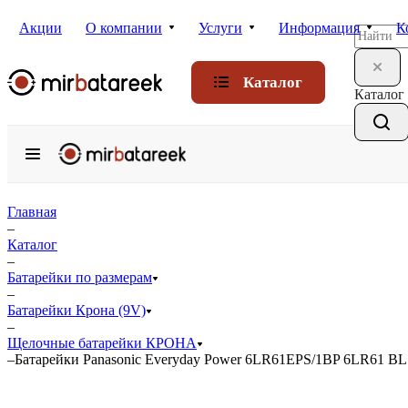
Акции
О компании
Услуги
Информация
К
Каталог
Каталог
Главная
–
Каталог
–
Батарейки по размерам
–
Батарейки Крона (9V)
–
Щелочные батарейки КРОНА
–
Батарейки Panasonic Everyday Power 6LR61EPS/1BP 6LR61 BL