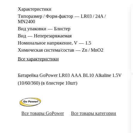
Характеристики
Типоразмер / Форм-фактор
—
LR03 / 24A /
MN2400
Вид упаковки
—
Блистер
Вид
—
Неперезаряжаемая
Номинальное напряжение, V
—
1.5
Химическая система/состав
—
Zn / MnO2
Все характеристики
Батарейка GoPower LR03 AAA BL10 Alkaline 1.5V
(10/60/360) (в блистере 10шт)
Все товары GoPower
Все товары категории