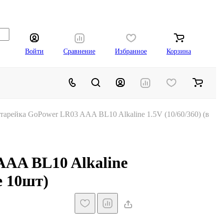
Войти
Сравнение
Избранное
Корзина
тарейка GoPower LR03 AAA BL10 Alkaline 1.5V (10/60/360) (в
AAA BL10 Alkaline
е 10шт)