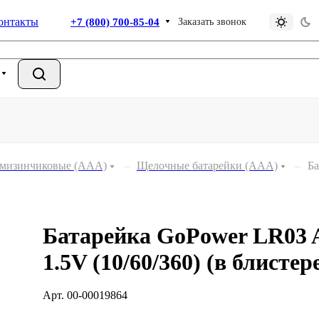
онтакты
+7 (800) 700-85-04
Заказать звонок
 мизинчиковые (ААА)
–
Щелочные батарейки (ААА)
–
Ба
Батарейка GoPower LR03 
1.5V (10/60/360) (в блистер
Арт.
00-00019864