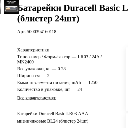
Батарейки Duracell Basic
(блистер 24шт)
Арт.
5000394160118
Характеристики
Типоразмер / Форм-фактор
—
LR03 / 24A /
MN2400
Вес упаковки, кг
—
0.28
Ширина см
—
2
Емкость элемента питания, mAh
—
1250
Количество в упаковке, шт
—
24
Все характеристики
Батарейки Duracell Basic LR03 ААА
мизинчиковые BL24 (блистер 24шт)