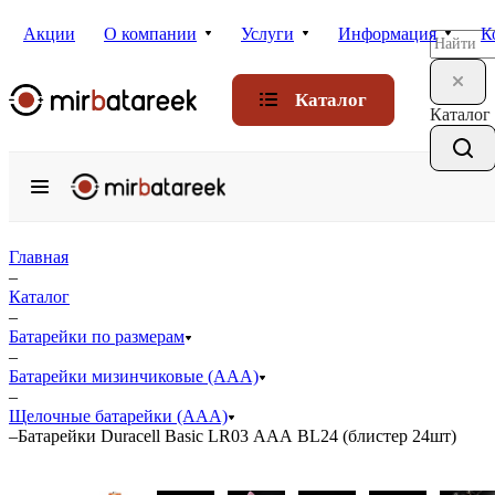
Акции
О компании
Услуги
Информация
К
Каталог
Каталог
Главная
–
Каталог
–
Батарейки по размерам
–
Батарейки мизинчиковые (ААА)
–
Щелочные батарейки (ААА)
–
Батарейки Duracell Basic LR03 ААА BL24 (блистер 24шт)