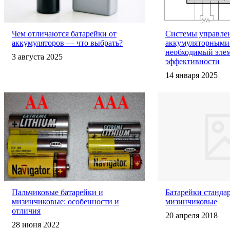
Чем отличаются батарейки от
Системы управле
аккумуляторов — что выбрать?
аккумуляторными
необходимый эле
3 августа 2025
эффективности
14 января 2025
Пальчиковые батарейки и
Батарейки станда
мизинчиковые: особенности и
мизинчиковые
отличия
20 апреля 2018
28 июня 2022