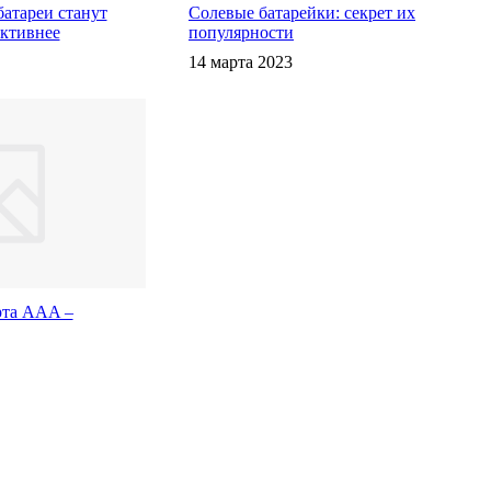
атареи станут
Солевые батарейки: секрет их
ективнее
популярности
14 марта 2023
рта AAA –