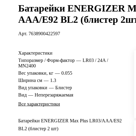
Батарейки ENERGIZER Ma
ААА/E92 BL2 (блистер 2ш
Арт.
7638900422597
Характеристики
Типоразмер / Форм-фактор
—
LR03 / 24A /
MN2400
Вес упаковки, кг
—
0.055
Ширина см
—
1.3
Вид упаковки
—
Блистер
Вид
—
Неперезаряжаемая
Все характеристики
Батарейки ENERGIZER Max Plus LR03/AAA/E92
BL2 (блистер 2 шт)