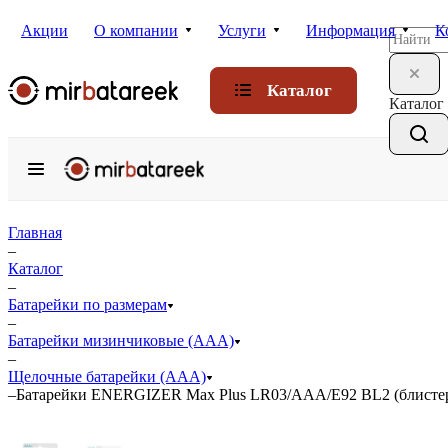
Акции
О компании
Услуги
Информация
К
Каталог
Каталог
Главная
–
Каталог
–
Батарейки по размерам
–
Батарейки мизинчиковые (ААА)
–
Щелочные батарейки (ААА)
–
Батарейки ENERGIZER Max Plus LR03/ААА/E92 BL2 (блисте