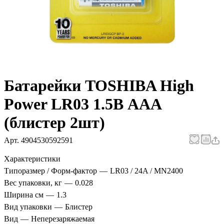
Батарейки TOSHIBA High
Power LR03 1.5В ААА
(блистер 2шт)
Арт.
4904530592591
Характеристики
Типоразмер / Форм-фактор
—
LR03 / 24A / MN2400
Вес упаковки, кг
—
0.028
Ширина см
—
1.3
Вид упаковки
—
Блистер
Вид
—
Неперезаряжаемая