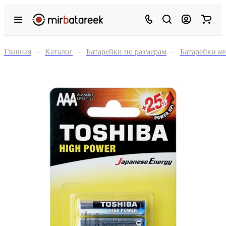
Главная
–
Каталог
–
Батарейки по размерам
–
Батарейки м