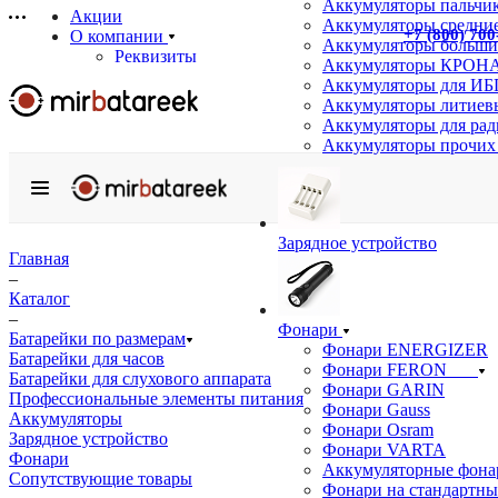
Аккумуляторы пальчи
Акции
Аккумуляторы средние
+7 (800) 700
О компании
Аккумуляторы больши
Реквизиты
Аккумуляторы КРОНА
Сертификаты
Аккумуляторы для ИБ
Отзывы
Аккумуляторы литиев
Статьи
Аккумуляторы для ра
Новости
Аккумуляторы прочих
Бренды
Услуги
Аккумуляторные сборки на заказ
Подбор аналогов
Зарядное устройство
Информация
Главная
Доставка
–
Оплата
Каталог
Гарантия
–
Фонари
Возврат товара
Батарейки по размерам
Фонари ENERGIZER
Оптовым покупателям
Батарейки для часов
Фонари FERON
Вопрос-ответ
Батарейки для слухового аппарата
Фонари GARIN
Профессиональные элементы питания
Контакты
Фонари Gauss
Аккумуляторы
Фонари Osram
Зарядное устройство
Фонари VARTA
Фонари
Аккумуляторные фона
Сопутствующие товары
Фонари на стандартны