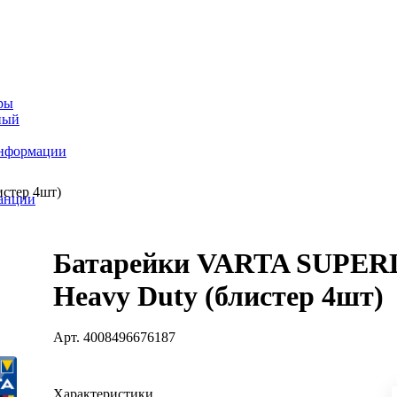
ры
ный
информации
стер 4шт)
танции
Батарейки VARTA SUPER
Heavy Duty (блистер 4шт)
Арт.
4008496676187
Характеристики