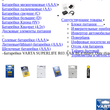
–
Батарейки мизинчиковые (ААА)
Батарейки пальчиковые (АА)
Батарейки средние (С)
Батарейки большие (D)
Сопутствующие товары
Батарейки Крона (9V)
Блоки питания
Батарейки Квадрат (4.5v)
Измерительные прибо
Дисковые элементы питания
Инвертор автомобиль
–
Повербанк
Солевые батарейки (ААА)
Цифровые носители 
Литиевые(lithium) батарейки (ААА)
Отсек для батареек
Щелочные батарейки (ААА)
Таймер бытовой
–
Батарейки VARTA SUPERLIFE R03 ААА BL4 Heavy Duty (бли
Термометры и метеос