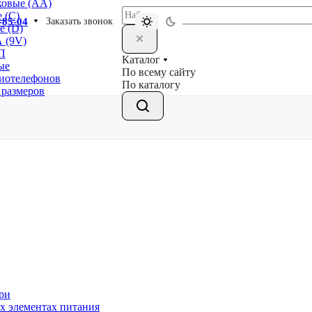
ковые (АА)
 (С)
-85-04
Заказать звонок
е (D)
 (9V)
П
Каталог
ые
По всему сайту
диотелефонов
По каталогу
 размеров
ри
х элементах питания