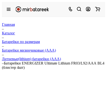
Главная
–
Каталог
–
Батарейки по размерам
–
Батарейки мизинчиковые (ААА)
–
Литиевые(lithium) батарейки (ААА)
–
Батарейки ENERGIZER Ultimate Lithium FR03/L92/ААА BL4
(блистер 4шт)