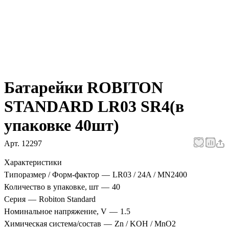
Батарейки ROBITON
STANDARD LR03 SR4(в
упаковке 40шт)
Арт.
12297
Характеристики
Типоразмер / Форм-фактор
—
LR03 / 24A / MN2400
Количество в упаковке, шт
—
40
Серия
—
Robiton Standard
Номинальное напряжение, V
—
1.5
Химическая система/состав
—
Zn / KOH / MnO2