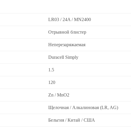
LR03 / 24A / MN2400
Отрывной блистер
Неперезаряжаемая
Duracell Simply
1.5
120
Zn / MnO2
Щелочная / Алкалиновая (LR, AG)
Бельгия / Китай / США