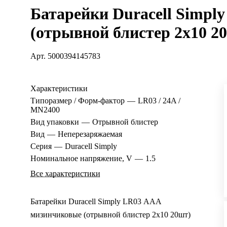
Батарейки Duracell Simpl
(отрывной блистер 2х10 2
Арт.
5000394145783
Характеристики
Типоразмер / Форм-фактор
—
LR03 / 24A /
MN2400
Вид упаковки
—
Отрывной блистер
Вид
—
Неперезаряжаемая
Серия
—
Duracell Simply
Номинальное напряжение, V
—
1.5
Все характеристики
Батарейки Duracell Simply LR03 ААА
мизинчиковые (отрывной блистер 2х10 20шт)