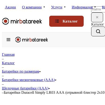
Акции
О компании
Услуги
Информация
К
Каталог
Каталог
Главная
–
Каталог
–
Батарейки по размерам
–
Батарейки мизинчиковые (ААА)
–
Щелочные батарейки (ААА)
–
Батарейки Duracell Simply LR03 ААА (отрывной блистер 2х10