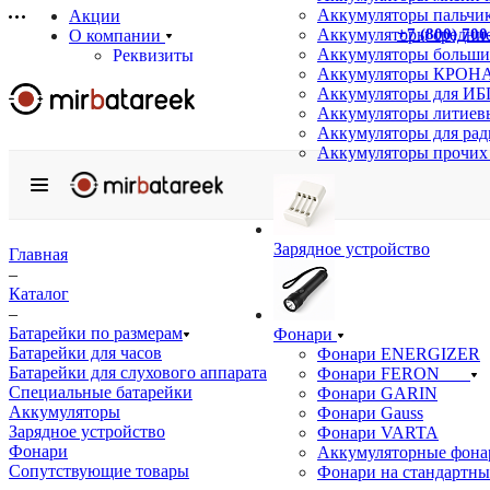
Аккумуляторы пальчи
Акции
+7 (800) 700
Аккумуляторы средние
О компании
Аккумуляторы больши
Реквизиты
Аккумуляторы КРОНА
Сертификаты
Аккумуляторы для ИБ
Отзывы
Аккумуляторы литиев
Статьи
Аккумуляторы для ра
Новости
Аккумуляторы прочих
Бренды
Услуги
Аккумуляторные сборки на заказ
Подбор аналогов
Зарядное устройство
Информация
Главная
Доставка
–
Оплата
Каталог
Гарантия
–
Возврат товара
Батарейки по размерам
Фонари
Оптовым покупателям
Батарейки для часов
Фонари ENERGIZER
Вопрос-ответ
Батарейки для слухового аппарата
Фонари FERON
Специальные батарейки
Фонари GARIN
Контакты
Аккумуляторы
Фонари Gauss
Зарядное устройство
Фонари VARTA
Фонари
Аккумуляторные фона
Сопутствующие товары
Фонари на стандартны