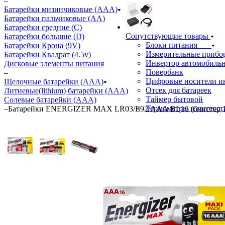
–
Батарейки мизинчиковые (ААА)
Батарейки пальчиковые (АА)
Батарейки средние (С)
Сопутствующие товары
Батарейки большие (D)
Блоки питания
Батарейки Крона (9V)
Измерительные прибо
Батарейки Квадрат (4.5v)
Инвертор автомобиль
Дисковые элементы питания
Повербанк
–
Цифровые носители 
Щелочные батарейки (ААА)
Отсек для батареек
Литиевые(lithium) батарейки (ААА)
Таймер бытовой
Солевые батарейки (ААА)
Термометры и метеос
–
Батарейки ENERGIZER MAX LR03/E92/ААА BL16 (блистер 