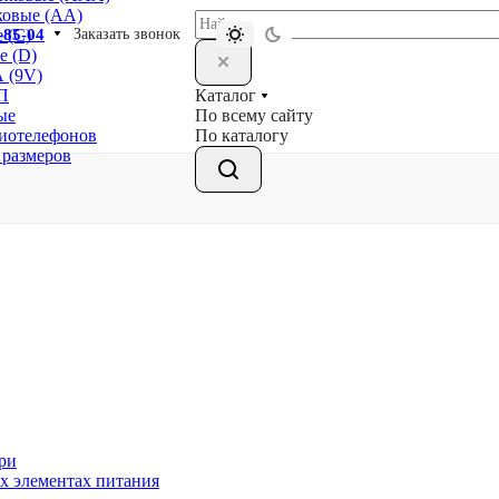
ковые (АА)
-85-04
Заказать звонок
 (С)
е (D)
 (9V)
Каталог
П
По всему сайту
ые
По каталогу
диотелефонов
 размеров
ри
х элементах питания