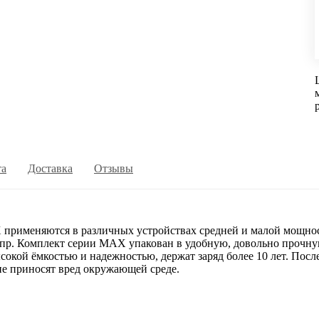
та
Доставка
Отзывы
рименяются в различных устройствах средней и малой мощност
пр. Комплект серии MAX упакован в удобную, довольно прочную
й ёмкостью и надежностью, держат заряд более 10 лет. После 
не приносят вред окружающей среде.