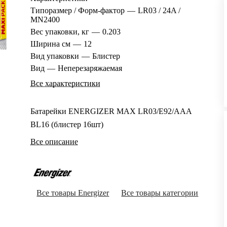
Типоразмер / Форм-фактор
—
LR03 / 24A /
MN2400
Вес упаковки, кг
—
0.203
Ширина см
—
12
Вид упаковки
—
Блистер
Вид
—
Неперезаряжаемая
Все характеристики
Батарейки ENERGIZER MAX LR03/E92/ААА
BL16 (блистер 16шт)
Все описание
Все товары Energizer
Все товары категории