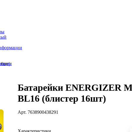
ры
ный
информации
танции
16шт)
Батарейки ENERGIZER M
BL16 (блистер 16шт)
Арт.
7638900438291
Характеристики