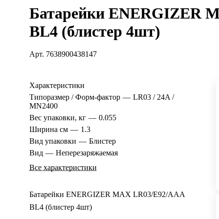
Батарейки ENERGIZER M
BL4 (блистер 4шт)
Арт.
7638900438147
Характеристики
Типоразмер / Форм-фактор
—
LR03 / 24A /
MN2400
Вес упаковки, кг
—
0.055
Ширина см
—
1.3
Вид упаковки
—
Блистер
Вид
—
Неперезаряжаемая
Все характеристики
Батарейки ENERGIZER MAX LR03/E92/ААА
BL4 (блистер 4шт)