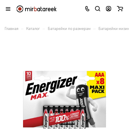
–
–
–
Главная
Каталог
Батарейки по размерам
Батарейки мизи