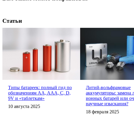
Статьи
Типы батареек: полный гид по
Литий-вольфрамовые
обозначениям AA, AAA, C, D,
аккумуляторы: замена 
9V и «таблеткам»
ионных батарей или о
научные изыскания?
10 августа 2025
18 февраля 2025