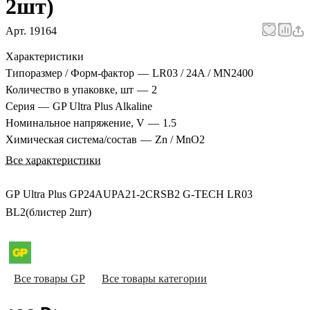
2шт)
Арт.
19164
Характеристики
Типоразмер / Форм-фактор
—
LR03 / 24A / MN2400
Количество в упаковке, шт
—
2
Серия
—
GP Ultra Plus Alkaline
Номинальное напряжение, V
—
1.5
Химическая система/состав
—
Zn / MnO2
Все характеристики
GP Ultra Plus GP24AUPA21-2CRSB2 G-TECH LR03
BL2(блистер 2шт)
Все товары GP
Все товары категории