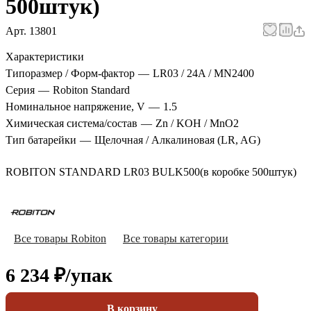
500штук)
Арт.
13801
Характеристики
Типоразмер / Форм-фактор
—
LR03 / 24A / MN2400
Серия
—
Robiton Standard
Номинальное напряжение, V
—
1.5
Химическая система/состав
—
Zn / KOH / MnO2
Тип батарейки
—
Щелочная / Алкалиновая (LR, AG)
ROBITON STANDARD LR03 BULK500(в коробке 500штук)
Все товары Robiton
Все товары категории
6 234 ₽/
упак
В корзину