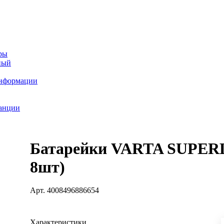
ры
ный
информации
танции
Батарейки VARTA SUPERL
8шт)
Арт.
4008496886654
Характеристики