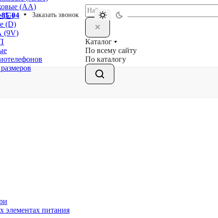
ковые (АА)
-85-04
Заказать звонок
 (С)
е (D)
 (9V)
Каталог
П
По всему сайту
ые
По каталогу
диотелефонов
 размеров
ри
х элементах питания