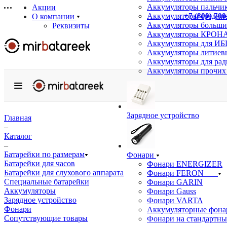
Аккумуляторы пальчи
Акции
+7 (800) 700
Аккумуляторы средние
О компании
Аккумуляторы больши
Реквизиты
Аккумуляторы КРОНА
Сертификаты
Аккумуляторы для ИБ
Отзывы
Аккумуляторы литиев
Статьи
Аккумуляторы для ра
Новости
Аккумуляторы прочих
Бренды
Услуги
Аккумуляторные сборки на заказ
Подбор аналогов
Зарядное устройство
Информация
Главная
Доставка
–
Оплата
Каталог
Гарантия
–
Возврат товара
Батарейки по размерам
Фонари
Оптовым покупателям
Батарейки для часов
Фонари ENERGIZER
Вопрос-ответ
Батарейки для слухового аппарата
Фонари FERON
Специальные батарейки
Фонари GARIN
Контакты
Аккумуляторы
Фонари Gauss
Зарядное устройство
Фонари VARTA
Фонари
Аккумуляторные фона
Сопутствующие товары
Фонари на стандартны