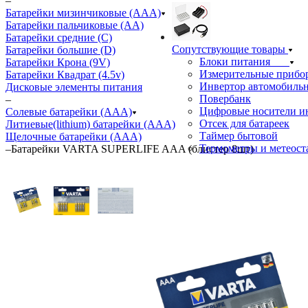
–
Батарейки мизинчиковые (ААА)
Батарейки пальчиковые (АА)
Батарейки средние (С)
Сопутствующие товары
Батарейки большие (D)
Блоки питания
Батарейки Крона (9V)
Измерительные прибо
Батарейки Квадрат (4.5v)
Инвертор автомобиль
Дисковые элементы питания
Повербанк
–
Цифровые носители 
Солевые батарейки (ААА)
Отсек для батареек
Литиевые(lithium) батарейки (ААА)
Таймер бытовой
Щелочные батарейки (ААА)
Термометры и метеос
–
Батарейки VARTA SUPERLIFE AAA (блистер 8шт)