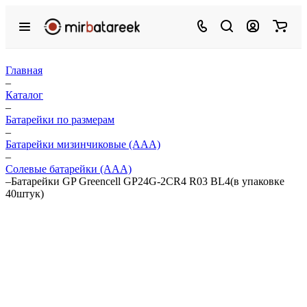
Главная
–
Каталог
–
Батарейки по размерам
–
Батарейки мизинчиковые (ААА)
–
Солевые батарейки (ААА)
–
Батарейки GP Greencell GP24G-2CR4 R03 BL4(в упаковке
40штук)