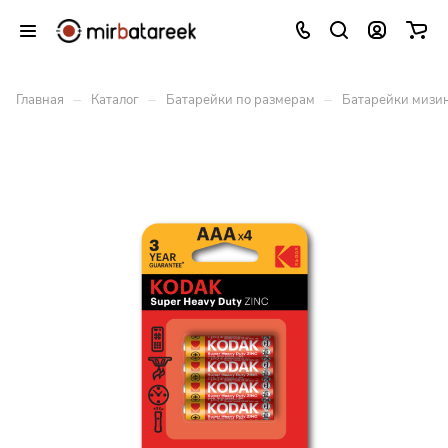
–
–
–
Главная
Каталог
Батарейки по размерам
Батарейки мизи