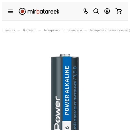
–
–
–
Главная
Каталог
Батарейки по размерам
Батарейки пальчиковые 