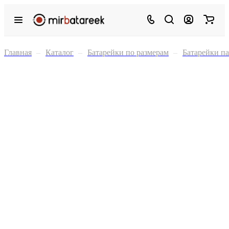
Главная
–
Каталог
–
Батарейки по размерам
–
Батарейки п