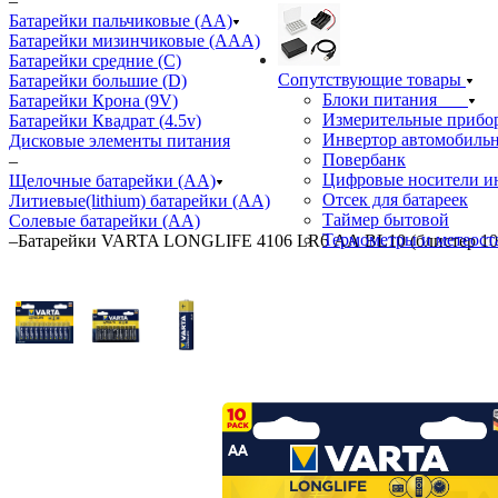
–
Батарейки пальчиковые (АА)
Батарейки мизинчиковые (ААА)
Батарейки средние (С)
Сопутствующие товары
Батарейки большие (D)
Блоки питания
Батарейки Крона (9V)
Измерительные прибо
Батарейки Квадрат (4.5v)
Инвертор автомобиль
Дисковые элементы питания
Повербанк
–
Цифровые носители 
Щелочные батарейки (АА)
Отсек для батареек
Литиевые(lithium) батарейки (АА)
Таймер бытовой
Солевые батарейки (АА)
Термометры и метеос
–
Батарейки VARTA LONGLIFE 4106 LR6 АА BL10 (блистер 10