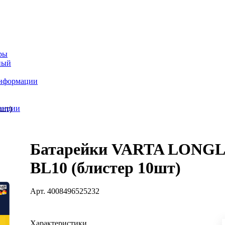
ры
ный
информации
танции
шт)
Батарейки VARTA LONGL
BL10 (блистер 10шт)
Арт.
4008496525232
Характеристики