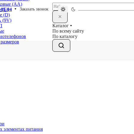
ковые (АА)
-85-04
Заказать звонок
 (С)
е (D)
 (9V)
Каталог
П
По всему сайту
ые
По каталогу
диотелефонов
 размеров
ри
х элементах питания