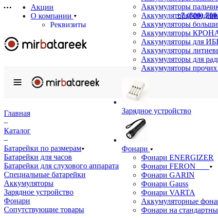
Аккумуляторы пальчи
Акции
+7 (800) 700
Аккумуляторы средние
О компании
Аккумуляторы больши
Реквизиты
Аккумуляторы КРОНА
Сертификаты
Аккумуляторы для ИБ
Отзывы
Аккумуляторы литиев
Статьи
Аккумуляторы для ра
Новости
Аккумуляторы прочих
Бренды
Услуги
Аккумуляторные сборки на заказ
Подбор аналогов
Зарядное устройство
Информация
Главная
Доставка
–
Оплата
Каталог
Гарантия
–
Возврат товара
Батарейки по размерам
Фонари
Оптовым покупателям
Батарейки для часов
Фонари ENERGIZER
Вопрос-ответ
Батарейки для слухового аппарата
Фонари FERON
Специальные батарейки
Фонари GARIN
Контакты
Аккумуляторы
Фонари Gauss
Зарядное устройство
Фонари VARTA
Фонари
Аккумуляторные фона
Сопутствующие товары
Фонари на стандартны