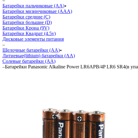
–
Батарейки пальчиковые (АА)
Батарейки мизинчиковые (ААА)
Батарейки средние (С)
Батарейки большие (D)
Батарейки Крона (9V)
Батарейки Квадрат (4.5v)
Дисковые элементы питания
–
Щелочные батарейки (АА)
Литиевые(lithium) батарейки (АА)
Солевые батарейки (АА)
–
Батарейки Panasonic Alkaline Power LR6APB/4P LR6 SR4(в уп