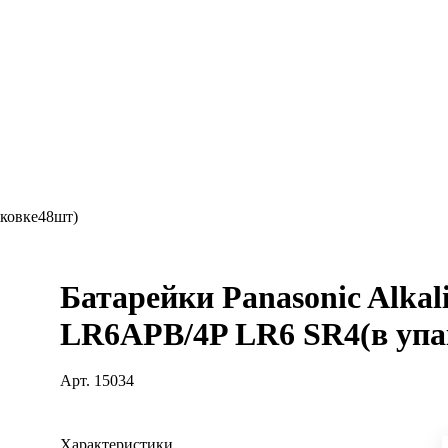
аковке48шт)
Батарейки Panasonic Alkal
LR6APB/4P LR6 SR4(в упа
Арт.
15034
Характеристики