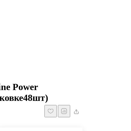
ine Power
ковке48шт)