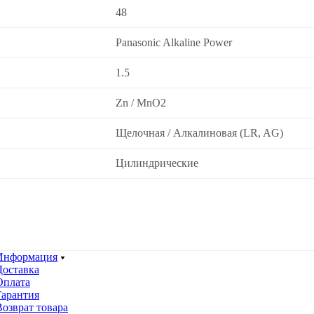
48
Panasonic Alkaline Power
1.5
Zn / MnO2
Щелочная / Алкалиновая (LR, AG)
Цилиндрические
Информация
Доставка
Оплата
Гарантия
Возврат товара