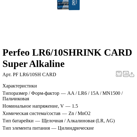
Perfeo LR6/10SHRINK CARD
Super Alkaline
Арт.
PF LR6/10SH CARD
Характеристики
Типоразмер / Форм-фактор
—
AA / LR6 / 15A / MN1500 /
Пальчиковая
Номинальное напряжение, V
—
1.5
Химическая система/состав
—
Zn / MnO2
Тип батарейки
—
Щелочная / Алкалиновая (LR, AG)
Тип элемента питания
—
Цилиндрические