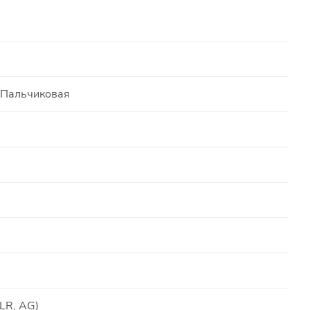
/ Пальчиковая
LR, AG)