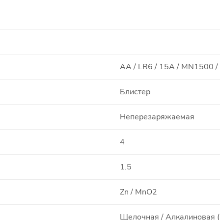
AA / LR6 / 15A / MN1500 
Блистер
Неперезаряжаемая
4
1.5
Zn / MnO2
Щелочная / Алкалиновая (