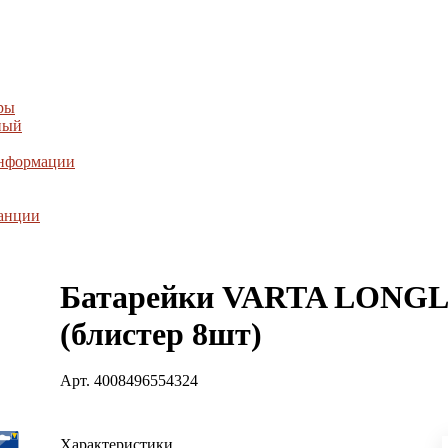
ры
ный
информации
танции
Батарейки VARTA LONGL
(блистер 8шт)
Арт.
4008496554324
Характеристики