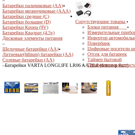
–
Батарейки пальчиковые (АА)
Батарейки мизинчиковые (ААА)
Батарейки средние (С)
Сопутствующие товары
Батарейки большие (D)
Блоки питания
Батарейки Крона (9V)
Измерительные прибо
Батарейки Квадрат (4.5v)
Инвертор автомобиль
Дисковые элементы питания
Повербанк
–
Цифровые носители 
Щелочные батарейки (АА)
Отсек для батареек
Литиевые(lithium) батарейки (АА)
Таймер бытовой
Солевые батарейки (АА)
Термометры и метеос
–
Батарейки VARTA LONGLIFE LR06 AA BL8 (блистер 8шт)