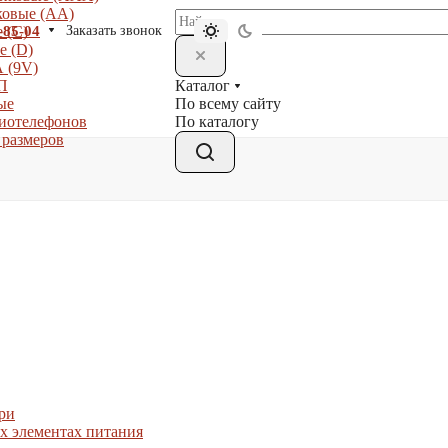
ковые (АА)
-85-04
Заказать звонок
 (С)
е (D)
 (9V)
Каталог
П
По всему сайту
ые
По каталогу
диотелефонов
 размеров
ри
х элементах питания