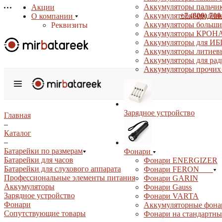
Аккумуляторы пальчи
Акции
+7 (800) 700
Аккумуляторы средние
О компании
Аккумуляторы больши
Реквизиты
Аккумуляторы КРОНА
Сертификаты
Аккумуляторы для ИБ
Отзывы
Аккумуляторы литиев
Статьи
Аккумуляторы для ра
Новости
Аккумуляторы прочих
Бренды
Услуги
Аккумуляторные сборки на заказ
Подбор аналогов
Зарядное устройство
Информация
Главная
Доставка
–
Оплата
Каталог
Гарантия
–
Возврат товара
Батарейки по размерам
Фонари
Оптовым покупателям
Батарейки для часов
Фонари ENERGIZER
Вопрос-ответ
Батарейки для слухового аппарата
Фонари FERON
Профессиональные элементы питания
Фонари GARIN
Контакты
Аккумуляторы
Фонари Gauss
Зарядное устройство
Фонари VARTA
Фонари
Аккумуляторные фона
Сопутствующие товары
Фонари на стандартны