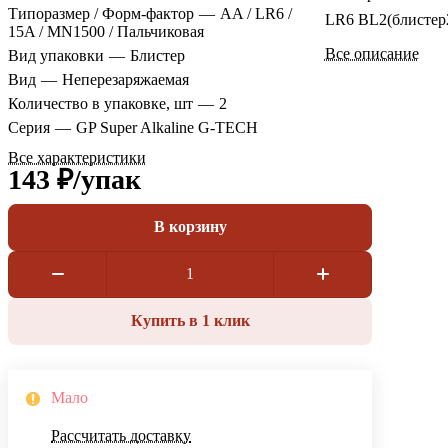
Типоразмер / Форм-фактор
—
AA / LR6 /
LR6 BL2(блистер
15A / MN1500 / Пальчиковая
Все описание
Вид упаковки
—
Блистер
Вид
—
Неперезаряжаемая
Количество в упаковке, шт
—
2
Серия
—
GP Super Alkaline G-TECH
Все характеристики
143 ₽/
упак
В корзину
Купить в 1 клик
Мало
Рассчитать доставку