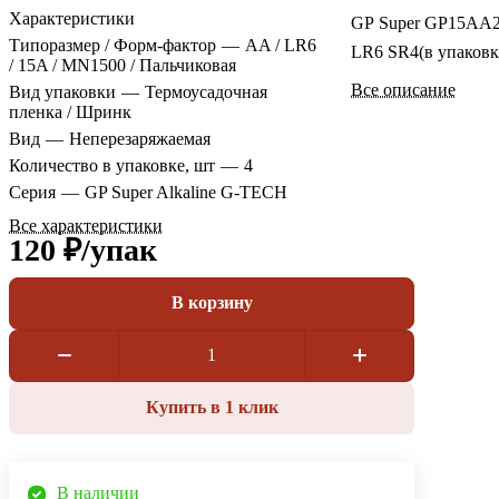
Характеристики
GP Super GP15AA
Типоразмер / Форм-фактор
—
AA / LR6
LR6 SR4(в упаковк
/ 15A / MN1500 / Пальчиковая
Все описание
Вид упаковки
—
Термоусадочная
пленка / Шринк
Вид
—
Неперезаряжаемая
Количество в упаковке, шт
—
4
Серия
—
GP Super Alkaline G-TECH
Все характеристики
120 ₽/
упак
В корзину
Купить в 1 клик
В наличии