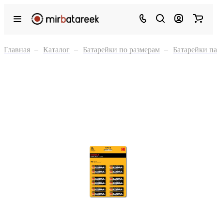
Главная
–
Каталог
–
Батарейки по размерам
–
Батарейки п