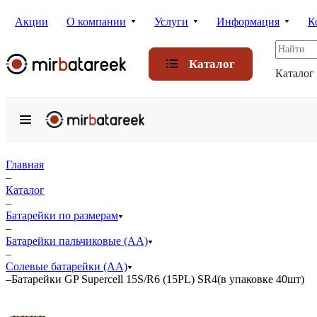
Акции
О компании
Услуги
Информация
К
Каталог
Каталог
Главная
–
Каталог
–
Батарейки по размерам
–
Батарейки пальчиковые (АА)
–
Солевые батарейки (АА)
–
Батарейки GP Supercell 15S/R6 (15PL) SR4(в упаковке 40шт)