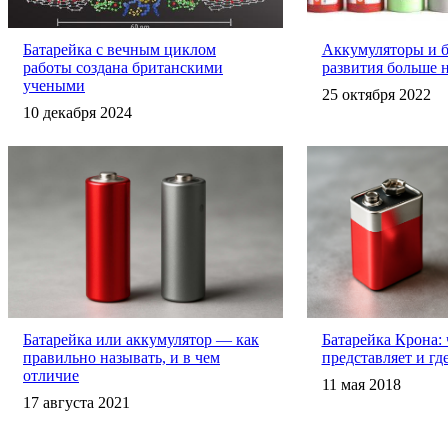
Батарейка с вечным циклом
Аккумуляторы и 
работы создана британскими
развития больше н
учеными
25 октября 2022
10 декабря 2024
Батарейка или аккумулятор — как
Батарейка Крона: 
правильно называть, и в чем
представляет и гд
отличие
11 мая 2018
17 августа 2021