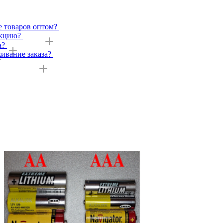
е товаров оптом?
укцию?
а?
ивание заказа?