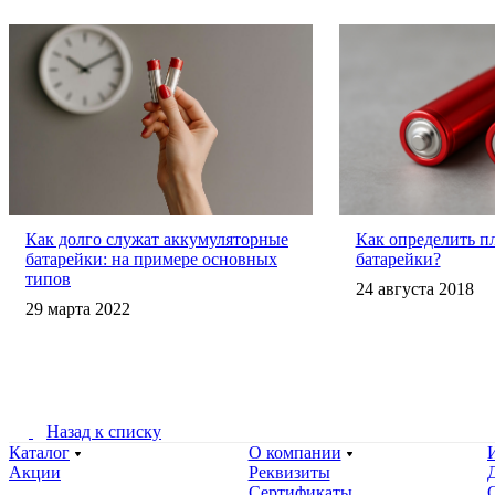
Как долго служат аккумуляторные
Как определить п
батарейки: на примере основных
батарейки?
типов
24 августа 2018
29 марта 2022
Назад к списку
Каталог
О компании
Акции
Реквизиты
Сертификаты