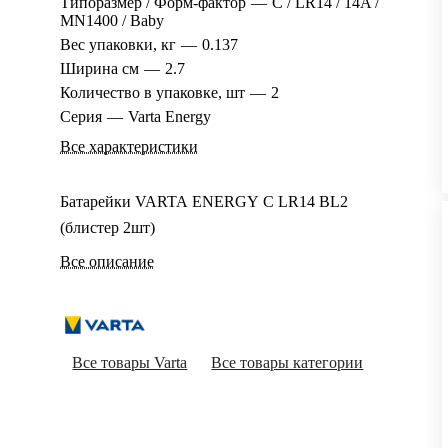
Типоразмер / Форм-фактор
—
C / LR14 / 14A /
MN1400 / Baby
Вес упаковки, кг
—
0.137
Ширина см
—
2.7
Количество в упаковке, шт
—
2
Серия
—
Varta Energy
Все характеристики
Батарейки VARTA ENERGY C LR14 BL2
(блистер 2шт)
Все описание
Все товары Varta
Все товары категории