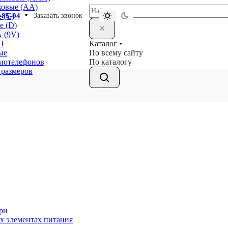
ковые (АА)
-85-04
Заказать звонок
 (С)
е (D)
 (9V)
Каталог
П
По всему сайту
ые
По каталогу
диотелефонов
 размеров
ри
х элементах питания