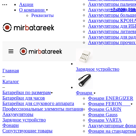
Аккумуляторы пальчи
Акции
+7 (800) 700
Аккумуляторы средние
О компании
Аккумуляторы больши
Реквизиты
Аккумуляторы КРОНА
Сертификаты
Аккумуляторы для ИБ
Отзывы
Аккумуляторы литиев
Статьи
Аккумуляторы для ра
Новости
Аккумуляторы прочих
Бренды
Услуги
Аккумуляторные сборки на заказ
Подбор аналогов
Зарядное устройство
Информация
Главная
Доставка
–
Оплата
Каталог
Гарантия
–
Возврат товара
Батарейки по размерам
Фонари
Оптовым покупателям
Батарейки для часов
Фонари ENERGIZER
Вопрос-ответ
Батарейки для слухового аппарата
Фонари FERON
Профессиональные элементы питания
Фонари GARIN
Контакты
Аккумуляторы
Фонари Gauss
Зарядное устройство
Фонари VARTA
Фонари
Аккумуляторные фона
Сопутствующие товары
Фонари на стандартны