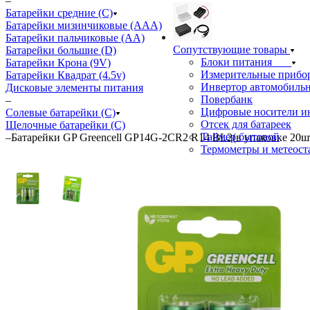
–
Батарейки средние (С)
Батарейки мизинчиковые (ААА)
Батарейки пальчиковые (АА)
Сопутствующие товары
Батарейки большие (D)
Блоки питания
Батарейки Крона (9V)
Измерительные прибо
Батарейки Квадрат (4.5v)
Инвертор автомобиль
Дисковые элементы питания
Повербанк
–
Цифровые носители 
Солевые батарейки (C)
Отсек для батареек
Щелочные батарейки (C)
Таймер бытовой
–
Батарейки GP Greencell GP14G-2CR2 R14 BL2(в упаковке 20ш
Термометры и метеос