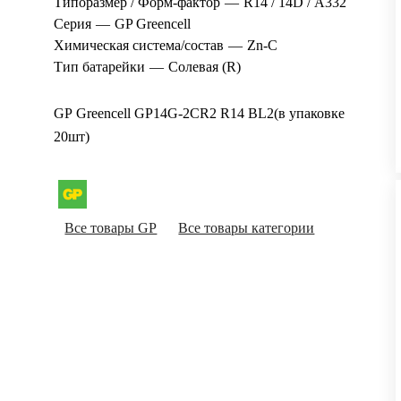
Типоразмер / Форм-фактор
—
R14 / 14D / А332
Серия
—
GP Greencell
Химическая система/состав
—
Zn-C
Тип батарейки
—
Солевая (R)
GP Greencell GP14G-2CR2 R14 BL2(в упаковке
20шт)
Все товары GP
Все товары категории