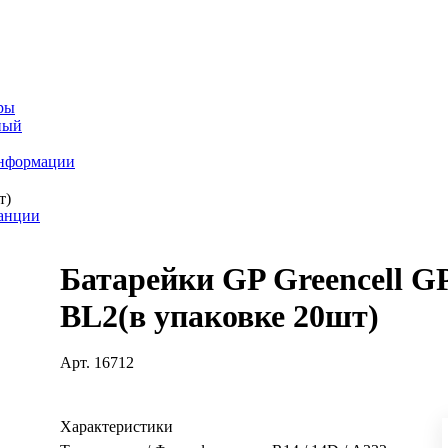
ры
ный
информации
т)
танции
Батарейки GP Greencell 
BL2(в упаковке 20шт)
Арт.
16712
Характеристики