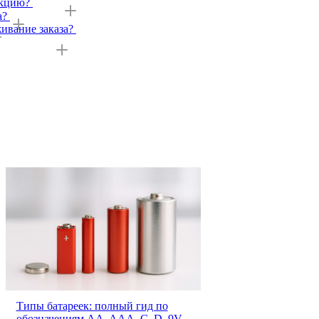
укцию?
а?
ивание заказа?
Типы батареек: полный гид по
обозначениям AA, AAA, C, D, 9V