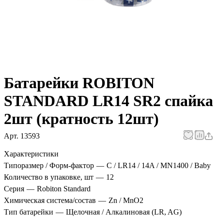
Батарейки ROBITON
STANDARD LR14 SR2 спайка
2шт (кратность 12шт)
Арт.
13593
Характеристики
Типоразмер / Форм-фактор
—
C / LR14 / 14A / MN1400 / Baby
Количество в упаковке, шт
—
12
Серия
—
Robiton Standard
Химическая система/состав
—
Zn / MnO2
Тип батарейки
—
Щелочная / Алкалиновая (LR, AG)