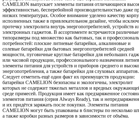
CAMELION выпускает элементы питания отличающиеся высо
эффективностью, бесперебойной производительностью даже п
низких температурах. Особое внимание уделено качеству корпу
исполненных также в привлекательном дизайне, чтобы исключ
протечку электролита внутрь энергопотребителей, устройств и
электронных гаджетов. В ассортименте встречаются различные
типоразмеры под множество как бытовых, так и профессионал
потребностей: плоские литиевые батарейки, алкалиновые и
солевые батарейки для бытовых энергопотребителей средней
мощности, пуговичные круглые батарейки для небольших гадж
или часовой продукции, профессионального назначения литие
элементы питания для устройств и приборов среднего и высок
энергопотребления, а также батарейки для слуховых аппаратов.
Следует отметить ещё один факт их преимуществ продукции:
батарейки CAMELION безопасны и экологичны, электролит
которых не содержит тяжелых металлов и вредных окружающе
среде примесей. Продукция имеет как предзаряженное состоян
элементов питания (серия Always Ready), так и непредзаряженн
и их придётся заряжать после покупки. Элементы питания
CAMELION могут быть упакованы в блистеры по несколько шт
а также коробки разных размеров в зависимости от объёма.