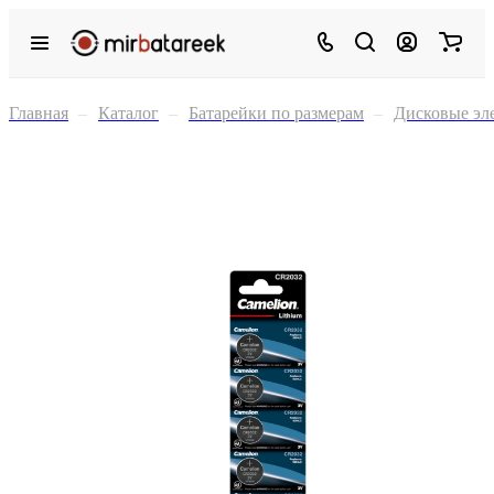
Главная
–
Каталог
–
Батарейки по размерам
–
Дисковые эл