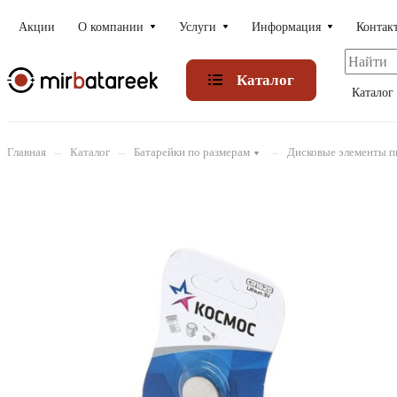
Акции
О компании
Услуги
Информация
Контак
Каталог
Каталог
–
–
–
Главная
Каталог
Батарейки по размерам
Дисковые элементы п