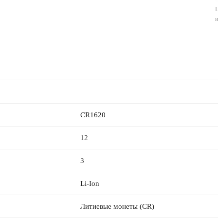
CR1620
12
3
Li-Ion
Литиевые монеты (CR)