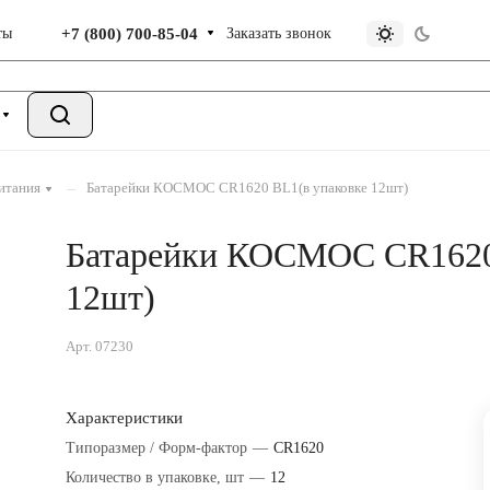
+7 (800) 700-85-04
Заказать звонок
ты
–
итания
Батарейки КОСМОС CR1620 BL1(в упаковке 12шт)
Батарейки КОСМОС CR1620
12шт)
Арт.
07230
Характеристики
Типоразмер / Форм-фактор
—
CR1620
Количество в упаковке, шт
—
12